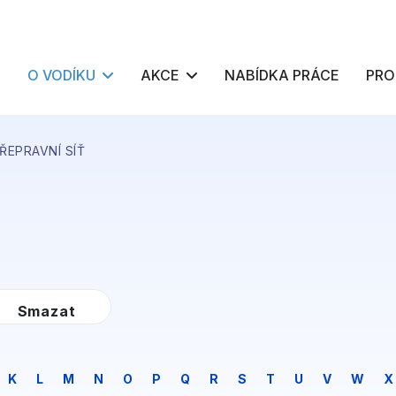
O VODÍKU
AKCE
NABÍDKA PRÁCE
PRO
ŘEPRAVNÍ SÍŤ
K
L
M
N
O
P
Q
R
S
T
U
V
W
X