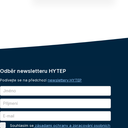
Odběr
newsletteru
HYTEP
Podívejte se na předchozí
newslettery HYTEP
Souhlasím se
zásadami ochrany a zpracování osobních