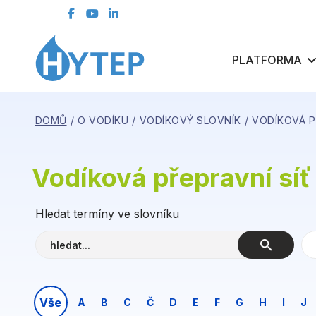
kontaktní formulář
ČLENSKÁ SEKCE
PLATFORMA
DOMŮ
O VODÍKU
VODÍKOVÝ SLOVNÍK
VODÍKOVÁ P
Vodíková přepravní síť
Hledat termíny ve slovníku
Vše
A
B
C
Č
D
E
F
G
H
I
J