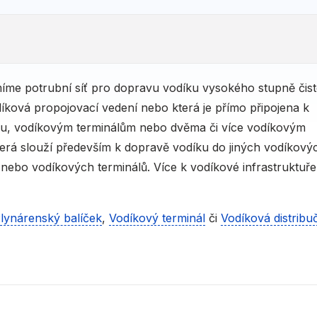
íme potrubní síť pro dopravu vodíku vysokého stupně čist
díková propojovací vedení nebo která je přímo připojena k
ku, vodíkovým terminálům nebo dvěma či více vodíkovým
á slouží především k dopravě vodíku do jiných vodíkových
 nebo vodíkových terminálů. Více k vodíkové infrastruktuře
lynárenský balíček
,
Vodíkový terminál
či
Vodíková distribu