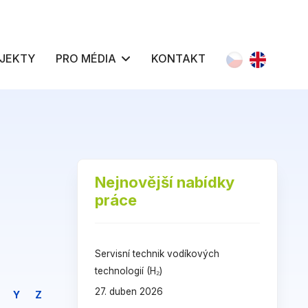
Zvolte jazyk
JEKTY
PRO MÉDIA
KONTAKT
Nejnovější nabídky
práce
Servisní technik vodíkových
technologií (H₂)
27. duben 2026
Y
Z