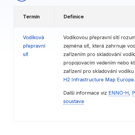
Termín
Definice
Vodíková
Vodíkovou přepravní sítí rozum
přepravní
zejména síť, která zahrnuje vo
síť
zařízením pro skladování vodí
propojovacím vedením nebo kter
zařízení pro skladování vodíku
H2 Infrastructure Map Europe.
Další informace viz
ENNO-H
,
P
soustava