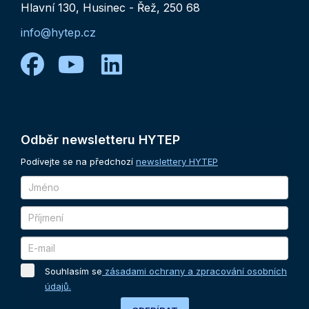
Hlavní 130, Husinec - Řež, 250 68
info@hytep.cz
facebook
youtube
linkedin
Odběr
newsletteru
HYTEP
Podívejte se na předchozí
newslettery HYTEP
Souhlasím se
zásadami ochrany a zpracování osobních
údajů.