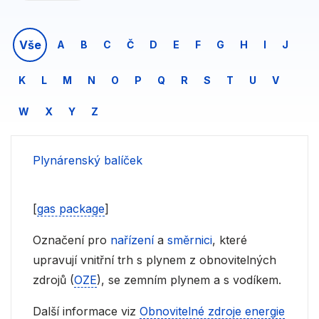
Vše
A
B
C
Č
D
E
F
G
H
I
J
K
L
M
N
O
P
Q
R
S
T
U
V
W
X
Y
Z
Plynárenský balíček
[
gas package
]
Označení pro
nařízení
a
směrnici
, které
upravují vnitřní trh s plynem z obnovitelných
zdrojů (
OZE
), se zemním plynem a s vodíkem.
Další informace viz
Obnovitelné zdroje energie