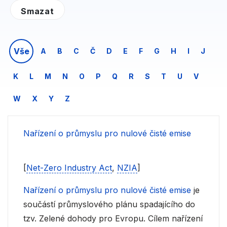
Vše
A
B
C
Č
D
E
F
G
H
I
J
K
L
M
N
O
P
Q
R
S
T
U
V
W
X
Y
Z
Nařízení o průmyslu pro nulové čisté emise
[
Net-Zero Industry Act
,
NZIA
]
Nařízení o průmyslu pro nulové čisté emise
je
součástí průmyslového plánu spadajícího do
tzv. Zelené dohody pro Evropu. Cílem nařízení