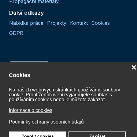
Propagační materiály
Další odkazy
Nabídka práce
Projekty
Kontakt
Cookies
GDPR
❌
Cookies
Na našich webových stránkách používáme soubory
cookie. Prohlížením webu vyjadřujete souhlas s
Projekt “Koordinační činnost České vodíkové
používáním cookies nebo je můžete zakázat.
technologické platformy 2027“
Informace o cookies
CZ.01.01.01/07/24_052/0005624
Podmínky ochrany osobních údajů
je spolufinancován Evropskou unií.
Povolit cookies
Zakázat