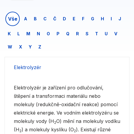
Vše
A
B
C
Č
D
E
F
G
H
I
J
K
L
M
N
O
P
Q
R
S
T
U
V
W
X
Y
Z
Elektrolyzér
Elektrolyzér je zařízení pro odlučování,
štěpení a transformaci materiálu nebo
molekuly (redukčně-oxidační reakce) pomocí
elektrické energie. Ve vodním elektrolyzéru se
molekuly vody (H
O) mění na molekuly vodíku
2
(H
) a molekuly kyslíku (O
). Existují různé
2
2