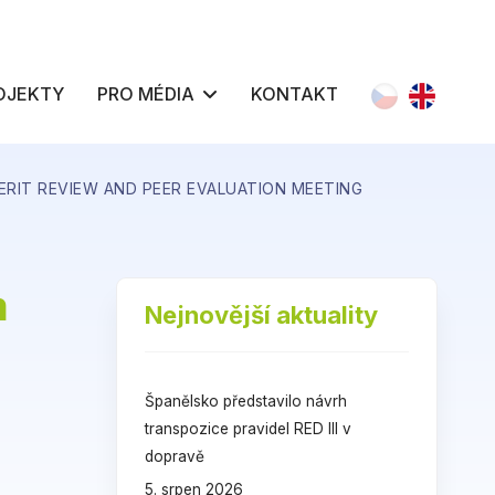
Zvolte jazyk
OJEKTY
PRO MÉDIA
KONTAKT
RIT REVIEW AND PEER EVALUATION MEETING
m
Nejnovější aktuality
Španělsko představilo návrh
transpozice pravidel RED III v
dopravě
5. srpen 2026