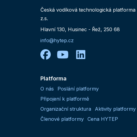
Česká vodíková technologická platforma
z.s.
Hlavní 130, Husinec - Řež, 250 68
info@hytep.cz
facebook
youtube
linkedin
Platforma
O nás
Poslání platformy
Připojení k platformě
Organizační struktura
Aktivity platformy
Členové platformy
Cena HYTEP