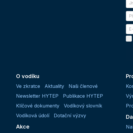
O vodíku
Pr
Ve zkratce
Aktuality
Naši členové
Ko
Newsletter HYTEP
Publikace HYTEP
Vý
Klíčové dokumenty
Vodíkový slovník
Pr
Vodíková údolí
Dotační výzvy
Da
Akce
Na