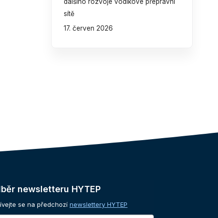
dalšího rozvoje vodíkové přepravní
sítě
17. červen 2026
běr
newsletteru
HYTEP
ívejte se na předchozí
newslettery HYTEP