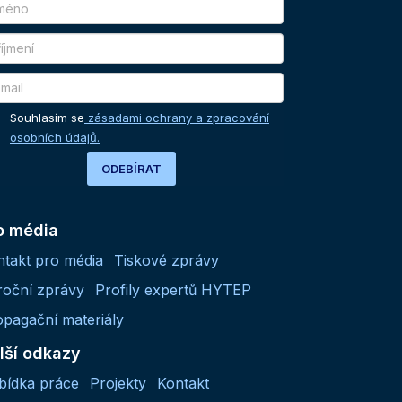
Souhlasím se
zásadami ochrany a zpracování
osobních údajů.
ODEBÍRAT
o média
ntakt pro média
Tiskové zprávy
roční zprávy
Profily expertů HYTEP
opagační materiály
lší odkazy
bídka práce
Projekty
Kontakt