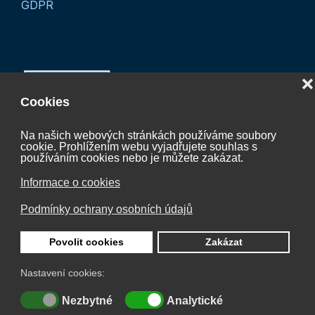
GDPR
❌
Cookies
Na našich webových stránkách používáme soubory
cookie. Prohlížením webu vyjadřujete souhlas s
Projekt “Koordinační činnost České vodíkové
používáním cookies nebo je můžete zakázat.
technologické platformy 2027“
Informace o cookies
CZ.01.01.01/07/24_052/0005624
Podmínky ochrany osobních údajů
je spolufinancován Evropskou unií.
Povolit cookies
Zakázat
Nastavení cookies:
© 2026 Česká vodíková technologická platforma
Nezbytné
Analytické