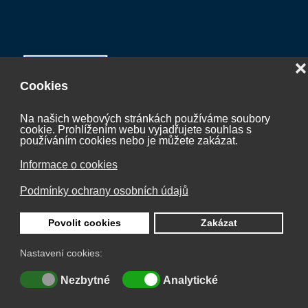
❌
Cookies
Na našich webových stránkách používáme soubory
cookie. Prohlížením webu vyjadřujete souhlas s
Projekt “Koordinační činnost České vodíkové
používáním cookies nebo je můžete zakázat.
technologické platformy 2027“
Informace o cookies
CZ.01.01.01/07/24_052/0005624
Podmínky ochrany osobních údajů
je spolufinancován Evropskou unií.
Povolit cookies
Zakázat
Nastavení cookies:
© 2026 Česká vodíková technologická platforma
Nezbytné
Analytické