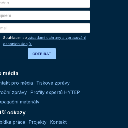
Souhlasím se
zásadami ochrany a zpracování
osobních údajů.
ODEBÍRAT
o média
ntakt pro média
Tiskové zprávy
roční zprávy
Profily expertů HYTEP
opagační materiály
lší odkazy
bídka práce
Projekty
Kontakt