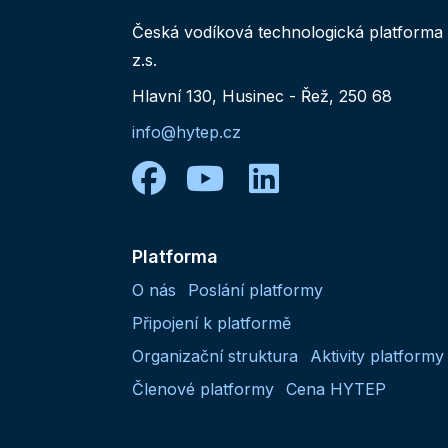
Česká vodíková technologická platforma
z.s.
Hlavní 130, Husinec - Řež, 250 68
info@hytep.cz
facebook
youtube
linkedin
Platforma
O nás
Poslání platformy
Připojení k platformě
Organizační struktura
Aktivity platformy
Členové platformy
Cena HYTEP