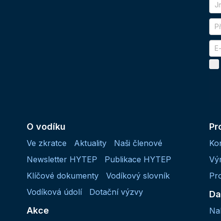
O vodíku
Pr
Ve zkratce
Aktuality
Naši členové
Ko
Newsletter HYTEP
Publikace HYTEP
Vý
Klíčové dokumenty
Vodíkový slovník
Pr
Vodíková údolí
Dotační výzvy
Da
Akce
Na