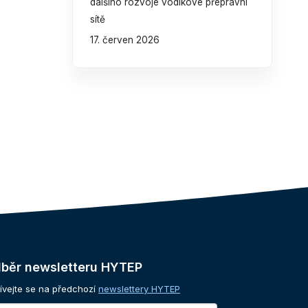
dalšího rozvoje vodíkové přepravní
sítě
17. červen 2026
běr
newsletteru
HYTEP
ívejte se na předchozí
newslettery HYTEP