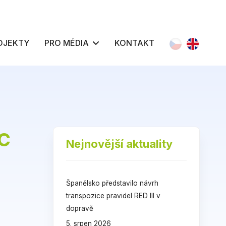
Zvolte jazyk
OJEKTY
PRO MÉDIA
KONTAKT
FC
Nejnovější aktuality
Španělsko představilo návrh
transpozice pravidel RED III v
dopravě
5. srpen 2026