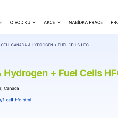
O VODÍKU
AKCE
NABÍDKA PRÁCE
PR
-CELL CANADA & HYDROGEN + FUEL CELLS HFC
& Hydrogen + Fuel Cells H
r, Canada
/f-cell-hfc.html