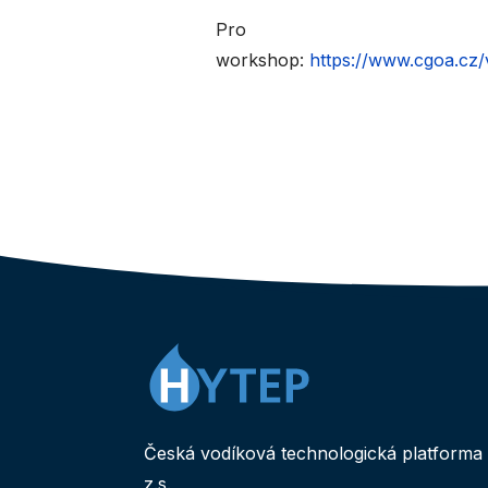
Pro př
workshop:
https://www.cgoa.cz/
Česká vodíková technologická platforma
z.s.