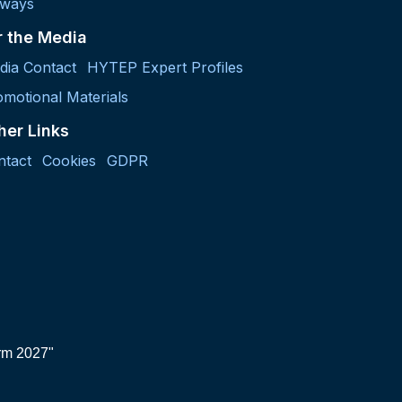
lways
r the Media
dia Contact
HYTEP Expert Profiles
motional Materials
her Links
ntact
Cookies
GDPR
orm 2027"