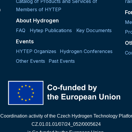
Catalog of Products and Services of
rai
h
Members of HYTEP
Fo
About Hydrogen
Me
FAQ
Hytep Publications
Key Documents
Pro
Events
Ot
HYTEP Organizes
Hydrogen Conferences
Co
Other Events
Past Events
"Coordination activity of the Czech Hydrogen Technology Platf
CZ.01.01.01/07/24_052/0005624