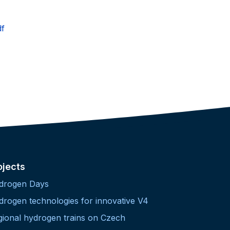
df
ojects
drogen Days
drogen technologies for innovative V4
gional hydrogen trains on Czech