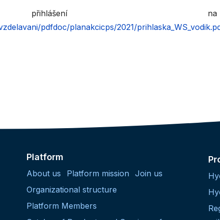
ihlášení na
vzdelavani/pdfdoc/planakcicps/2021/prihlaska_WS_vodik.p
Platform
Pr
About us
Platform mission
Join us
Hy
Organizational structure
Hy
Platform Members
Re