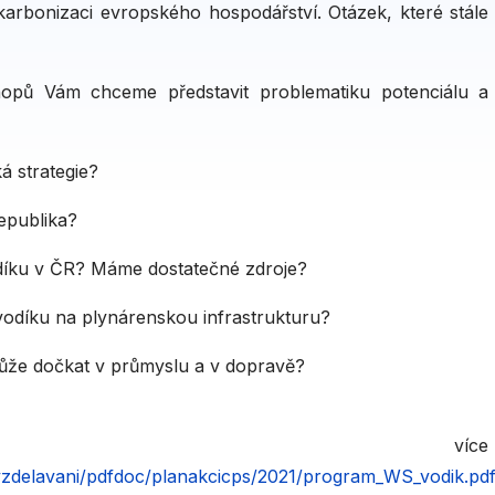
arbonizaci evropského hospodářství. Otázek, které stále
hopů Vám chceme představit problematiku potenciálu a
á strategie?
epublika?
díku v ČR? Máme dostatečné zdroje?
 vodíku na plynárenskou infrastrukturu?
může dočkat v průmyslu a v dopravě?
o více
vzdelavani/pdfdoc/planakcicps/2021/program_WS_vodik.pd