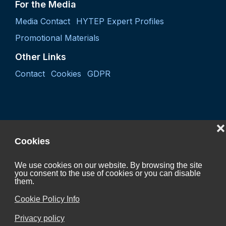
For the Media
Media Contact
HYTEP Expert Profiles
Promotional Materials
Other Links
Contact
Cookies
GDPR
❌
Cookies
We use cookies on our website. By browsing the site
you consent to the use of cookies or you can disable
Project "Coordination activity of the Czech Hydrogen
them.
Technology Platform 2027"
Cookie Policy Info
CZ.01.01.01/07/24_052/0005624
Privacy policy
is Co-funded by the European Union.